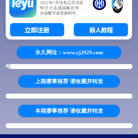
2022年7月乐鱼正式与亚
特兰大达成战略合作，
共创数字体育新时代
永久网址：www.yj2929.com